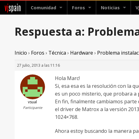
vj
spain
Comunidad
Foros
Noticias
V
Respuesta a: Problema 
Inicio
›
Foros
›
Técnica
›
Hardware
›
Problema instalaci
27 julio, 2013 a las 11:16
Hola Marc!
Si, esa esa es la resolución con la
es un poco misterio, que probara a 
En fin, finalmente cambiamos parte d
vsual
Participante
el driver de Matrox a la versión 201
1024×768.
Ahora estoy buscando la manera par