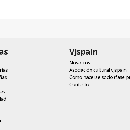
as
Vjspain
Nosotros
rias
Asociación cultural vjspain
ias
Como hacerse socio (fase p
Contacto
nes
dad
a