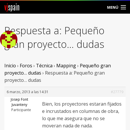
vj
spain
MENÚ
Comunidad
Respuesta a: Pequeño
Foros
gran proyecto… dudas
Noticias
Vjspain
Inicio
›
Foros
›
Técnica
›
Mapping
›
Pequeño gran
proyecto… dudas
›
Respuesta a: Pequeño gran
Ayuda
proyecto… dudas
Contacto
6 marzo, 2013 a las 14:31
#27779
Josep Font
Bien, los proyectores estaran fijados
Entrar
Juvanteny
Participante
e incrustados en columnas de obra,
lo que me asegura que no se
Crear Cuenta
moveran nada de nada.