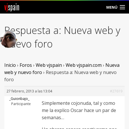
vj
spain
MENÚ
Comunidad
Respuesta a: Nueva web y
Foros
nuevo foro
Noticias
Vjspain
Inicio
›
Foros
›
Web vjspain
›
Web vjspain.com
›
Nueva
web y nuevo foro
›
Respuesta a: Nueva web y nuevo
Ayuda
foro
Contacto
27 febrero, 2013 a las 13:04
#27619
_Guionbajo_
Simplemente cojonuda, tal y como
Entrar
Participante
me la explico Oscar hace un par de
semanas…
Crear Cuenta