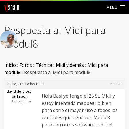
vj
spain
MENÚ
Comunidad
Respuesta a: Midi para
Foros
modul8
Noticias
Vjspain
Inicio
›
Foros
›
Técnica
›
Midi y demás
›
Midi para
modul8
›
Respuesta a: Midi para modul8
Ayuda
3 julio, 2013 a las 15:03
#29649
Contacto
david de la osa
Hola Basi yo tengo el 25 SL MKII y
de la osa
Participante
estoy intentado mappearlo bien
Entrar
para darle el mayor uso a todos los
controles que tiene con Modul8
Crear Cuenta
pero con otros software como el