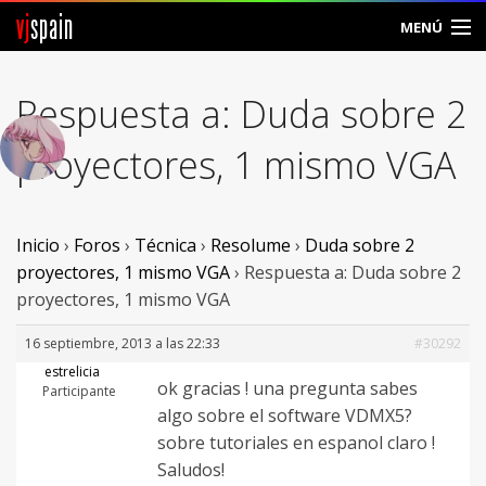
vj
spain
MENÚ
Comunidad
Respuesta a: Duda sobre 2
Foros
proyectores, 1 mismo VGA
Noticias
Vjspain
Inicio
›
Foros
›
Técnica
›
Resolume
›
Duda sobre 2
proyectores, 1 mismo VGA
›
Respuesta a: Duda sobre 2
Ayuda
proyectores, 1 mismo VGA
Contacto
16 septiembre, 2013 a las 22:33
#30292
estrelicia
ok gracias ! una pregunta sabes
Entrar
Participante
algo sobre el software VDMX5?
sobre tutoriales en espanol claro !
Crear Cuenta
Saludos!