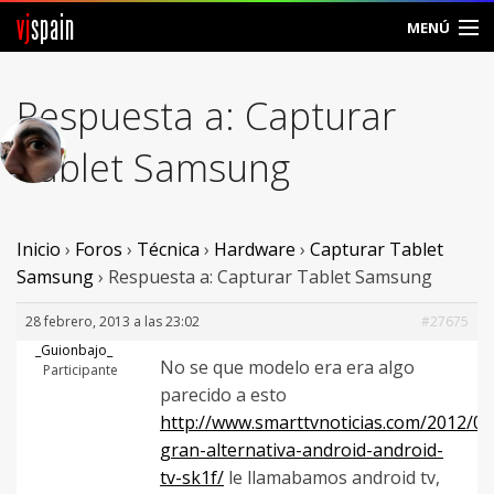
vj
spain
MENÚ
Comunidad
Respuesta a: Capturar
Foros
Tablet Samsung
Noticias
Vjspain
Inicio
›
Foros
›
Técnica
›
Hardware
›
Capturar Tablet
Samsung
›
Respuesta a: Capturar Tablet Samsung
Ayuda
28 febrero, 2013 a las 23:02
#27675
Contacto
_Guionbajo_
No se que modelo era era algo
Participante
parecido a esto
Entrar
http://www.smarttvnoticias.com/2012/06
gran-alternativa-android-android-
Crear Cuenta
tv-sk1f/
le llamabamos android tv,