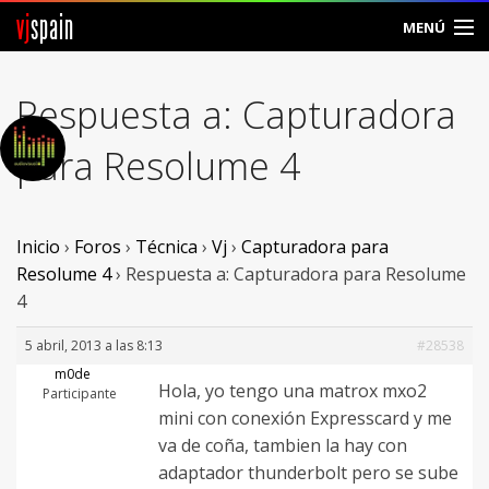
vj
spain
MENÚ
Comunidad
Respuesta a: Capturadora
Foros
para Resolume 4
Noticias
Vjspain
Inicio
›
Foros
›
Técnica
›
Vj
›
Capturadora para
Resolume 4
›
Respuesta a: Capturadora para Resolume
Ayuda
4
Contacto
5 abril, 2013 a las 8:13
#28538
m0de
Hola, yo tengo una matrox mxo2
Entrar
Participante
mini con conexión Expresscard y me
va de coña, tambien la hay con
Crear Cuenta
adaptador thunderbolt pero se sube