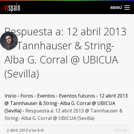
vj
spain
MENÚ
Comunidad
Respuesta a: 12 abril 2013
Foros
@ Tannhauser & String-
Noticias
Alba G. Corral @ UBICUA
Vjspain
(Sevilla)
Ayuda
Contacto
Inicio
›
Foros
›
Eventos
›
Eventos futuros
›
12 abril 2013
@ Tannhauser & String- Alba G. Corral @ UBICUA
Entrar
(Sevilla)
›
Respuesta a: 12 abril 2013 @ Tannhauser &
String- Alba G. Corral @ UBICUA (Sevilla)
Crear Cuenta
2 abril, 2013 a las 8:41
#28398