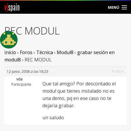
vj
spain
MENÚ
Comunidad
REC MODUL
Foros
Noticias
Inicio
›
Foros
›
Técnica
›
Modul8
›
grabar sesión en
modul8
›
REC MODUL
Vjspain
12 junio, 2008 a las 18:23
#16531
Ayuda
vda
Que tal amigo? Por descontado el
Participante
modul que tienes instalado no es
Contacto
una demo, pq en ese caso no te
Entrar
dejaria grabar.
un saludo
Crear Cuenta