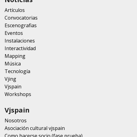
Artículos
Convocatorias
Escenografias
Eventos
Instalaciones
Interactividad
Mapping
Música
Tecnología
Vjing
Vjspain
Workshops
Vjspain
Nosotros
Asociación cultural vjspain
Como hacerse socio (fase prueba)