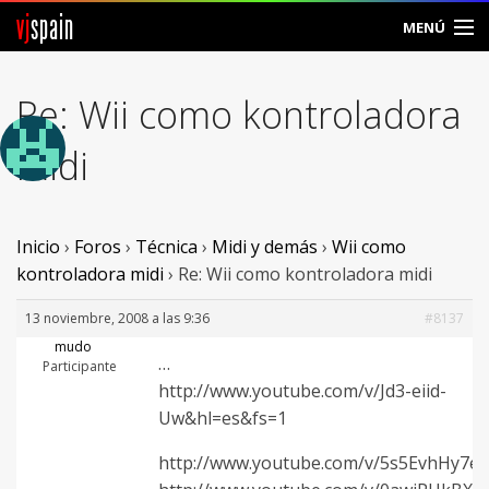
vj
spain
MENÚ
Comunidad
Re: Wii como kontroladora
Foros
midi
Noticias
Vjspain
Inicio
›
Foros
›
Técnica
›
Midi y demás
›
Wii como
kontroladora midi
›
Re: Wii como kontroladora midi
Ayuda
13 noviembre, 2008 a las 9:36
#8137
Contacto
mudo
…
Participante
http://www.youtube.com/v/Jd3-eiid-
Entrar
Uw&hl=es&fs=1
Crear Cuenta
http://www.youtube.com/v/5s5EvhHy7e