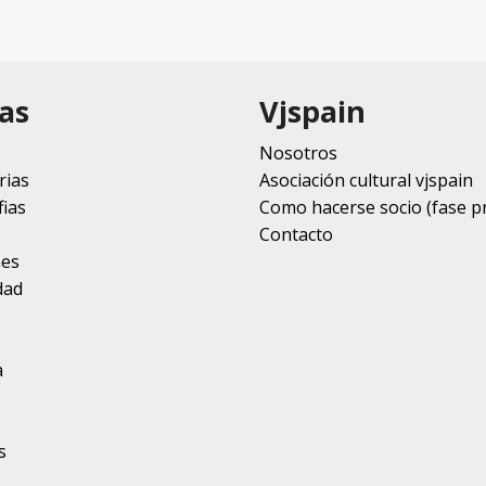
as
Vjspain
Nosotros
rias
Asociación cultural vjspain
ias
Como hacerse socio (fase p
Contacto
nes
dad
a
s