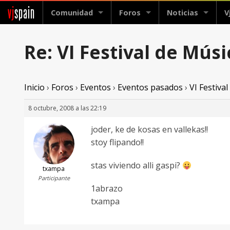
vj
spain
Comunidad
Foros
Noticias
V
Re: VI Festival de Mús
Inicio
›
Foros
›
Eventos
›
Eventos pasados
›
VI Festiva
8 octubre, 2008 a las 22:19
joder, ke de kosas en vallekas!!
stoy flipando!!
stas viviendo alli gaspi?
txampa
Participante
1abrazo
txampa