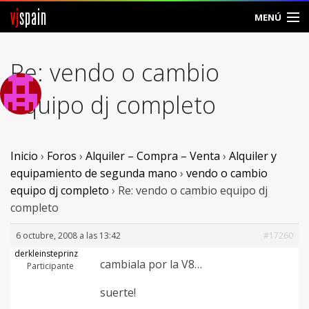
vj
spain
MENÚ
Comunidad
Re: vendo o cambio
Foros
equipo dj completo
Noticias
Vjspain
Inicio
›
Foros
›
Alquiler – Compra – Venta
›
Alquiler y
equipamiento de segunda mano
›
vendo o cambio
Ayuda
equipo dj completo
›
Re: vendo o cambio equipo dj
completo
Contacto
6 octubre, 2008 a las 13:42
#17260
Entrar
derkleinsteprinz
cambiala por la V8…
Participante
Crear Cuenta
suerte!