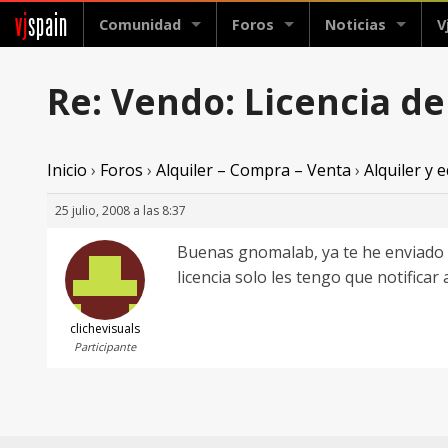
vj
spain
Comunidad
Foros
Noticias
V
Re: Vendo: Licencia d
Inicio
›
Foros
›
Alquiler – Compra – Venta
›
Alquiler y
25 julio, 2008 a las 8:37
Buenas gnomalab, ya te he enviado u
licencia solo les tengo que notificar a 
clichevisuals
Participante