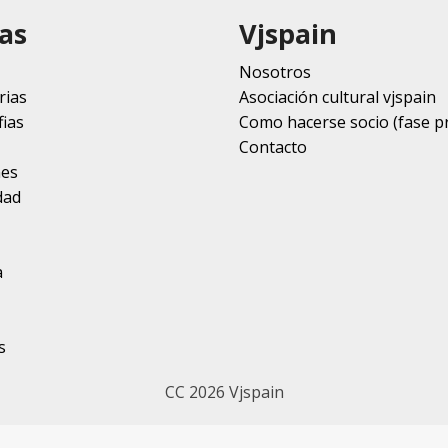
as
Vjspain
Nosotros
rias
Asociación cultural vjspain
ias
Como hacerse socio (fase p
Contacto
nes
dad
a
s
CC 2026 Vjspain