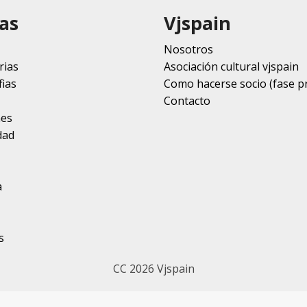
as
Vjspain
Nosotros
rias
Asociación cultural vjspain
ias
Como hacerse socio (fase p
Contacto
nes
dad
a
s
CC 2026 Vjspain