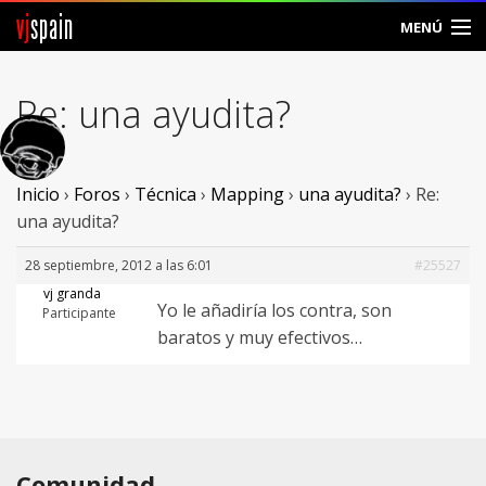
vj
spain
MENÚ
Comunidad
Re: una ayudita?
Foros
Noticias
Inicio
›
Foros
›
Técnica
›
Mapping
›
una ayudita?
›
Re:
una ayudita?
Vjspain
28 septiembre, 2012 a las 6:01
#25527
Ayuda
vj granda
Yo le añadiría los contra, son
Participante
baratos y muy efectivos…
Contacto
Entrar
Crear Cuenta
Comunidad