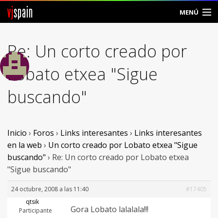
vj
spain
MENÚ
Comunidad
Re: Un corto creado por
Foros
Lobato etxea "Sigue
Noticias
buscando"
Vjspain
Ayuda
Inicio
›
Foros
›
Links interesantes
›
Links interesantes
en la web
›
Un corto creado por Lobato etxea "Sigue
Contacto
buscando"
›
Re: Un corto creado por Lobato etxea
"Sigue buscando"
Entrar
24 octubre, 2008 a las 11:40
#17405
Crear Cuenta
qtsik
Gora Lobato lalalala!!!
Participante