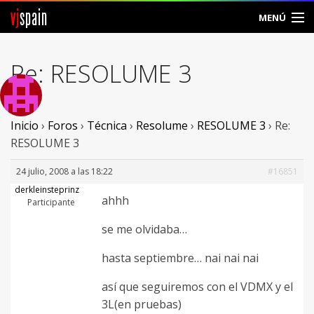
vj
spain
MENÚ
Comunidad
Re: RESOLUME 3
Foros
Noticias
Inicio
›
Foros
›
Técnica
›
Resolume
›
RESOLUME 3
›
Re:
RESOLUME 3
Vjspain
24 julio, 2008 a las 18:22
#16851
Ayuda
derkleinsteprinz
ahhh
Participante
Contacto
se me olvidaba…
Entrar
hasta septiembre… nai nai nai
Crear Cuenta
así que seguiremos con el VDMX y el
3L(en pruebas)