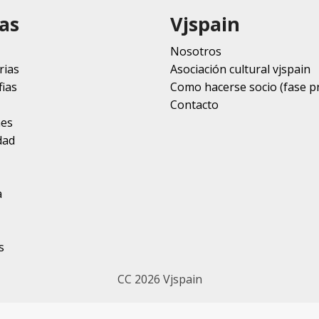
as
Vjspain
Nosotros
rias
Asociación cultural vjspain
ias
Como hacerse socio (fase p
Contacto
nes
dad
a
s
CC 2026 Vjspain