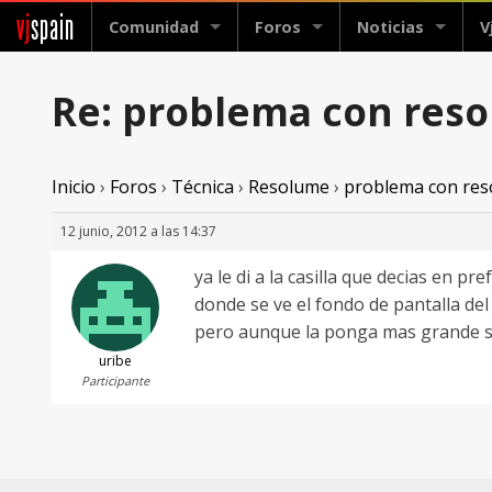
vj
spain
Comunidad
Foros
Noticias
V
Re: problema con reso
Inicio
›
Foros
›
Técnica
›
Resolume
›
problema con reso
12 junio, 2012 a las 14:37
ya le di a la casilla que decias en p
donde se ve el fondo de pantalla del
pero aunque la ponga mas grande s
uribe
Participante