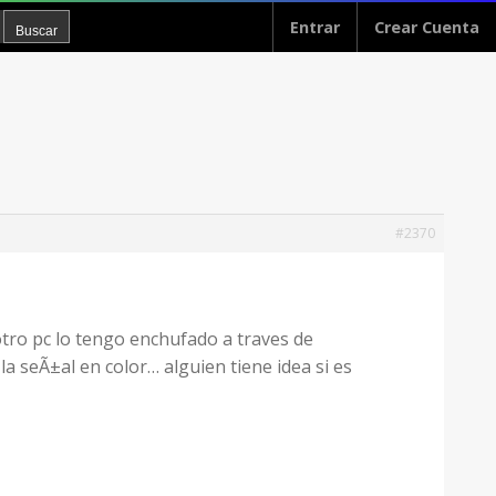
Entrar
Crear Cuenta
#2370
 otro pc lo tengo enchufado a traves de
a seÃ±al en color… alguien tiene idea si es