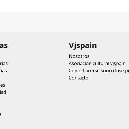
as
Vjspain
Nosotros
rias
Asociación cultural vjspain
ias
Como hacerse socio (fase p
Contacto
nes
dad
a