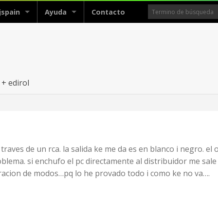
jspain
Ayuda
Contacto
 + edirol
 traves de un rca. la salida ke me da es en blanco i negro. el
lema. si enchufo el pc directamente al distribuidor me sale l
racion de modos…pq lo he provado todo i como ke no va….