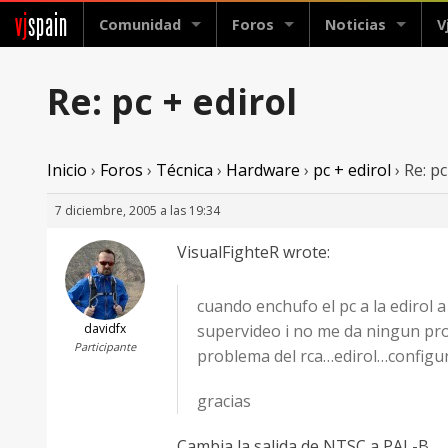
vj
spain
Comunidad
Foros
Noticias
V
Re: pc + edirol
Inicio
›
Foros
›
Técnica
›
Hardware
›
pc + edirol
›
Re: pc
7 diciembre, 2005 a las 19:34
VisualFighteR wrote:
cuando enchufo el pc a la edirol a
davidfx
supervideo i no me da ningun prob
Participante
problema del rca…edirol…configu
gracias
Cambia la salida de NTSC a PAL-B