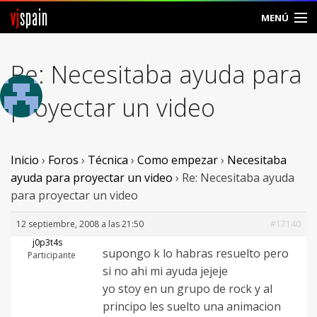
vj
spain
MENÚ
Comunidad
Re: Necesitaba ayuda para
Foros
proyectar un video
Noticias
Vjspain
Inicio
›
Foros
›
Técnica
›
Como empezar
›
Necesitaba
ayuda para proyectar un video
›
Re: Necesitaba ayuda
Ayuda
para proyectar un video
Contacto
12 septiembre, 2008 a las 21:50
#17140
j0p3t4s
supongo k lo habras resuelto pero
Entrar
Participante
si no ahi mi ayuda jejeje
yo stoy en un grupo de rock y al
Crear Cuenta
principo les suelto una animacion