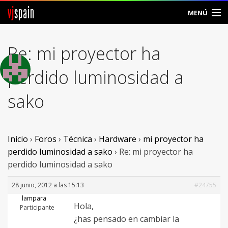
vj
spain
MENÚ
Comunidad
Re: mi proyector ha
Foros
perdido luminosidad a
Noticias
sako
Vjspain
Ayuda
Inicio
›
Foros
›
Técnica
›
Hardware
›
mi proyector ha
perdido luminosidad a sako
›
Re: mi proyector ha
Contacto
perdido luminosidad a sako
Entrar
28 junio, 2012 a las 15:13
#24755
lampara
Hola,
Crear Cuenta
Participante
¿has pensado en cambiar la