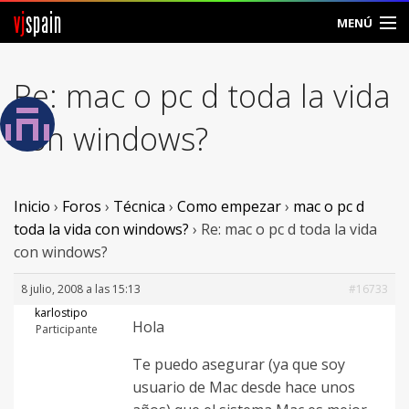
vj
spain
MENÚ
Comunidad
Re: mac o pc d toda la vida
Foros
con windows?
Noticias
Vjspain
Inicio
›
Foros
›
Técnica
›
Como empezar
›
mac o pc d
toda la vida con windows?
›
Re: mac o pc d toda la vida
Ayuda
con windows?
Contacto
8 julio, 2008 a las 15:13
#16733
karlostipo
Hola
Entrar
Participante
Te puedo asegurar (ya que soy
Crear Cuenta
usuario de Mac desde hace unos