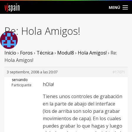
vj
spain
MENÚ
Comunidad
Re: Hola Amigos!
Foros
Noticias
Inicio
›
Foros
›
Técnica
›
Modul8
›
Hola Amigos!
›
Re:
Hola Amigos!
Vjspain
3 septiembre, 2008 a las 20:07
#17071
Ayuda
servando
hOla!
Participante
Contacto
Tienes unos controles de grabación
en la parte de abajo del interface
Entrar
(los de arriba son solo para grabar
movimientos de capa). En los cuales
Crear Cuenta
puedes grabar lo que hagas y luego