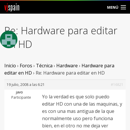
vj
spain
MENÚ
Comunidad
Re: Hardware para editar
Foros
en HD
Noticias
Vjspain
Inicio
›
Foros
›
Técnica
›
Hardware
›
Hardware para
editar en HD
›
Re: Hardware para editar en HD
Ayuda
19 julio, 2008 a las 6:21
#16821
Contacto
javo
Yo la verdad es que solo puedo
Participante
editar HD con una de las maquinas, y
Entrar
es con una mas antigua de la que
normalmente uso pero funciona
Crear Cuenta
bien, en el otro no me deja ver