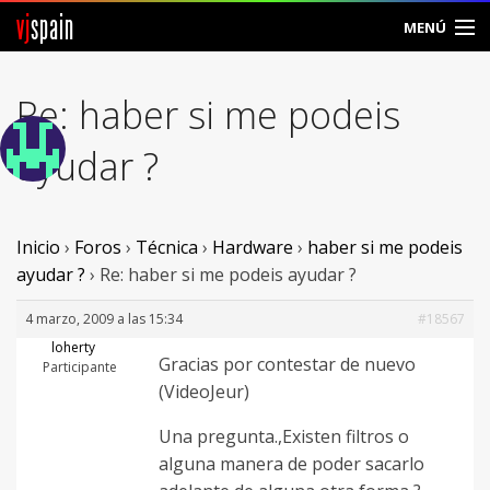
vj
spain
MENÚ
Comunidad
Re: haber si me podeis
Foros
ayudar ?
Noticias
Vjspain
Inicio
›
Foros
›
Técnica
›
Hardware
›
haber si me podeis
ayudar ?
›
Re: haber si me podeis ayudar ?
Ayuda
4 marzo, 2009 a las 15:34
#18567
Contacto
loherty
Gracias por contestar de nuevo
Participante
(VideoJeur)
Entrar
Una pregunta.,Existen filtros o
Crear Cuenta
alguna manera de poder sacarlo