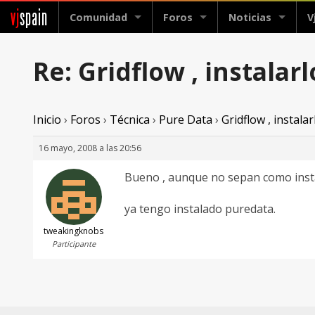
vj
spain
Comunidad
Foros
Noticias
V
Re: Gridflow , instalar
Inicio
›
Foros
›
Técnica
›
Pure Data
›
Gridflow , instala
16 mayo, 2008 a las 20:56
Bueno , aunque no sepan como instal
ya tengo instalado puredata.
tweakingknobs
Participante