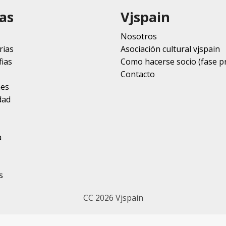
as
Vjspain
Nosotros
rias
Asociación cultural vjspain
ias
Como hacerse socio (fase p
Contacto
nes
dad
a
s
CC 2026 Vjspain