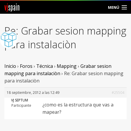
vj
spain
MENÚ
Comunidad
Re: Grabar sesion mapping
Foros
para instalaciòn
Noticias
Vjspain
Inicio
›
Foros
›
Técnica
›
Mapping
›
Grabar sesion
mapping para instalaciòn
›
Re: Grabar sesion mapping
Ayuda
para instalaciòn
Contacto
18 septiembre, 2012 a las 12:49
#25504
VJ SEPTUM
¿como es la estructura que vas a
Entrar
Participante
mapear?
Crear Cuenta