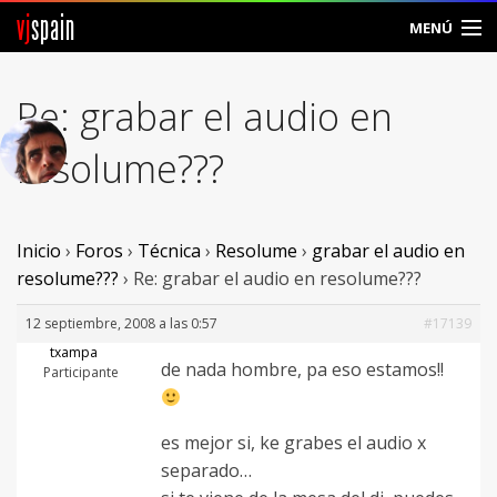
vj
spain
MENÚ
Comunidad
Re: grabar el audio en
Foros
resolume???
Noticias
Vjspain
Inicio
›
Foros
›
Técnica
›
Resolume
›
grabar el audio en
resolume???
›
Re: grabar el audio en resolume???
Ayuda
12 septiembre, 2008 a las 0:57
#17139
Contacto
txampa
de nada hombre, pa eso estamos!!
Participante
Entrar
es mejor si, ke grabes el audio x
Crear Cuenta
separado…