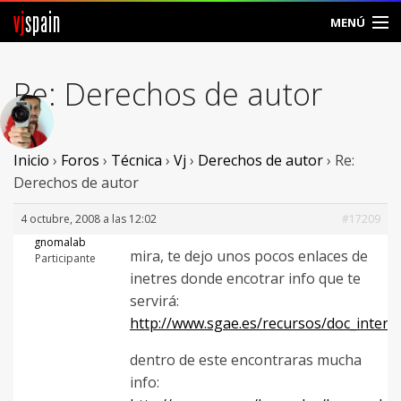
vj
spain
MENÚ
Comunidad
Re: Derechos de autor
Foros
Noticias
Inicio
›
Foros
›
Técnica
›
Vj
›
Derechos de autor
›
Re:
Derechos de autor
Vjspain
4 octubre, 2008 a las 12:02
#17209
Ayuda
gnomalab
mira, te dejo unos pocos enlaces de
Participante
inetres donde encotrar info que te
Contacto
servirá:
Entrar
http://www.sgae.es/recursos/doc_interac
dentro de este encontraras mucha
Crear Cuenta
info: