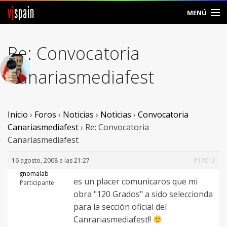
vj
spain
MENÚ
Comunidad
Re: Convocatoria
Foros
Canariasmediafest
Noticias
Vjspain
Inicio
›
Foros
›
Noticias
›
Noticias
›
Convocatoria
Canariasmediafest
›
Re: Convocatoria
Ayuda
Canariasmediafest
Contacto
16 agosto, 2008 a las 21:27
#17013
gnomalab
es un placer comunicaros que mi
Entrar
Participante
obra "120 Grados" a sido seleccionda
para la sección oficial del
Crear Cuenta
Canrariasmediafest!!