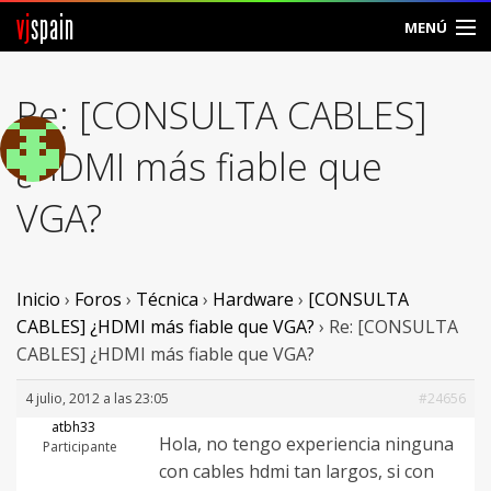
vj
spain
MENÚ
Comunidad
Re: [CONSULTA CABLES]
Foros
¿HDMI más fiable que
Noticias
VGA?
Vjspain
Ayuda
Inicio
›
Foros
›
Técnica
›
Hardware
›
[CONSULTA
CABLES] ¿HDMI más fiable que VGA?
›
Re: [CONSULTA
Contacto
CABLES] ¿HDMI más fiable que VGA?
Entrar
4 julio, 2012 a las 23:05
#24656
atbh33
Hola, no tengo experiencia ninguna
Crear Cuenta
Participante
con cables hdmi tan largos, si con