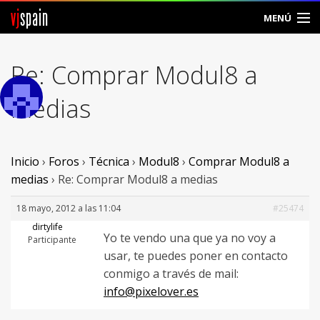
vj
spain
MENÚ
Comunidad
Re: Comprar Modul8 a
Foros
medias
Noticias
Vjspain
Inicio
›
Foros
›
Técnica
›
Modul8
›
Comprar Modul8 a
medias
›
Re: Comprar Modul8 a medias
Ayuda
18 mayo, 2012 a las 11:04
#25474
Contacto
dirtylife
Yo te vendo una que ya no voy a
Participante
usar, te puedes poner en contacto
Entrar
conmigo a través de mail:
info@pixelover.es
Crear Cuenta