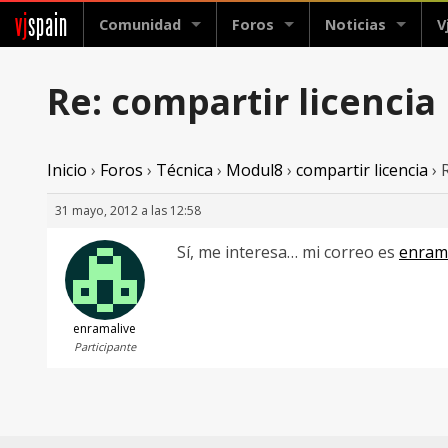
vj
spain
Comunidad
Foros
Noticias
V
Re: compartir licencia
Inicio
›
Foros
›
Técnica
›
Modul8
›
compartir licencia
›
31 mayo, 2012 a las 12:58
Sí, me interesa… mi correo es
enram
enramalive
Participante