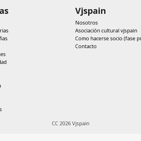
as
Vjspain
Nosotros
rias
Asociación cultural vjspain
ias
Como hacerse socio (fase p
Contacto
nes
dad
a
s
CC 2026 Vjspain