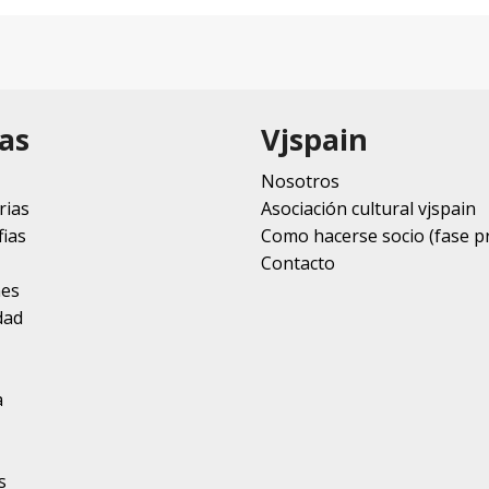
as
Vjspain
Nosotros
rias
Asociación cultural vjspain
ias
Como hacerse socio (fase p
Contacto
nes
dad
a
s