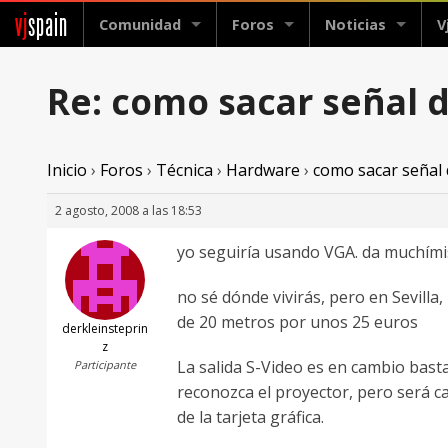
vj
spain
Comunidad
Foros
Noticias
V
Re: como sacar señal d
Inicio
›
Foros
›
Técnica
›
Hardware
›
como sacar señal 
2 agosto, 2008 a las 18:53
yo seguiría usando VGA. da muchímis
no sé dónde vivirás, pero en Sevill
de 20 metros por unos 25 euros
derkleinsteprin
z
La salida S-Video es en cambio basta
Participante
reconozca el proyector, pero será c
de la tarjeta gráfica.