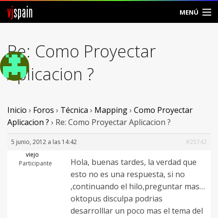
vj
spain
MENÚ
Comunidad
Re: Como Proyectar
Foros
Aplicacion ?
Noticias
Vjspain
Inicio
›
Foros
›
Técnica
›
Mapping
›
Como Proyectar
Aplicacion ?
›
Re: Como Proyectar Aplicacion ?
Ayuda
5 junio, 2012 a las 14:42
#25742
Contacto
viejo
Hola, buenas tardes, la verdad que
Participante
esto no es una respuesta, si no
Entrar
,continuando el hilo,preguntar mas…
oktopus disculpa podrias
Crear Cuenta
desarrolllar un poco mas el tema del