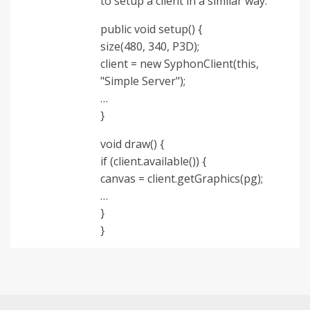
to setup a client in a similar way:
public void setup() {
size(480, 340, P3D);
client = new SyphonClient(this,
"Simple Server");
…
}
void draw() {
if (client.available()) {
canvas = client.getGraphics(pg);
…
}
}