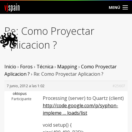
vj
spain
MENÚ
Comunidad
Re: Como Proyectar
Foros
Aplicacion ?
Noticias
Vjspain
Inicio
›
Foros
›
Técnica
›
Mapping
›
Como Proyectar
Aplicacion ?
›
Re: Como Proyectar Aplicacion ?
Ayuda
7 junio, 2012 a las 1:02
#25607
Contacto
oktopus
Processing (server) to Quartz (client)
Participante
http://code.google.com/p/syphon-
Entrar
impleme … loads/list
Crear Cuenta
void setup() {