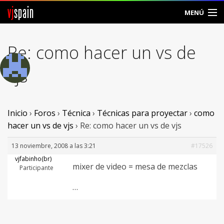
vj
spain
MENÚ
Comunidad
Re: como hacer un vs de
Foros
vjs
Noticias
Vjspain
Inicio
›
Foros
›
Técnica
›
Técnicas para proyectar
›
como
hacer un vs de vjs
›
Re: como hacer un vs de vjs
Ayuda
13 noviembre, 2008 a las 3:21
#17526
Contacto
vjfabinho(br)
mixer de video = mesa de mezclas
Participante
Entrar
…
Crear Cuenta