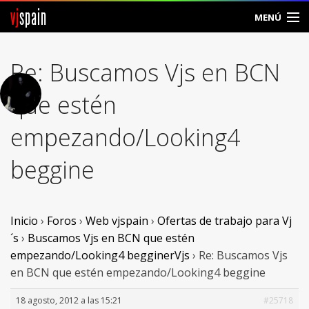
vj
spain
MENÚ
Comunidad
Re: Buscamos Vjs en BCN
Foros
que estén
Noticias
empezando/Looking4
Vjspain
beggine
Ayuda
Contacto
Inicio
›
Foros
›
Web vjspain
›
Ofertas de trabajo para Vj
´s
›
Buscamos Vjs en BCN que estén
Entrar
empezando/Looking4 begginerVjs
›
Re: Buscamos Vjs
en BCN que estén empezando/Looking4 beggine
Crear Cuenta
18 agosto, 2012 a las 15:21
#25718