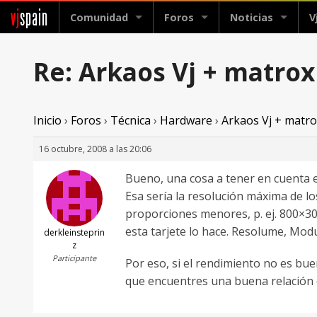
vj
spain
Comunidad
Foros
Noticias
V
Re: Arkaos Vj + matro
Inicio
›
Foros
›
Técnica
›
Hardware
›
Arkaos Vj + matr
16 octubre, 2008 a las 20:06
Bueno, una cosa a tener en cuenta e
Esa sería la resolución máxima de los
proporciones menores, p. ej. 800×30
esta tarjete lo hace. Resolume, Modu
derkleinsteprin
z
Participante
Por eso, si el rendimiento no es bu
que encuentres una buena relación 