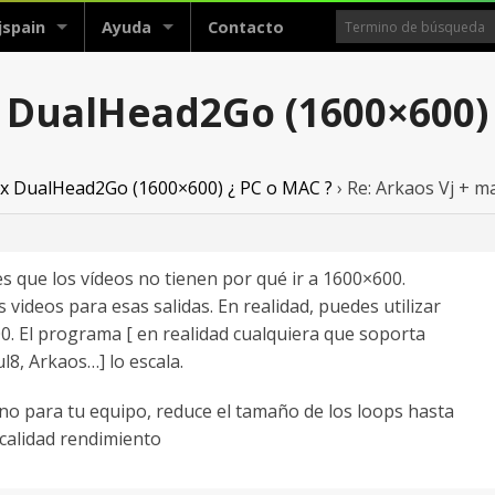
jspain
Ayuda
Contacto
x DualHead2Go (1600×600) 
ox DualHead2Go (1600×600) ¿ PC o MAC ?
›
Re: Arkaos Vj + 
s que los vídeos no tienen por qué ir a 1600×600.
 videos para esas salidas. En realidad, puedes utilizar
0. El programa [ en realidad cualquiera que soporta
l8, Arkaos…] lo escala.
eno para tu equipo, reduce el tamaño de los loops hasta
calidad rendimiento