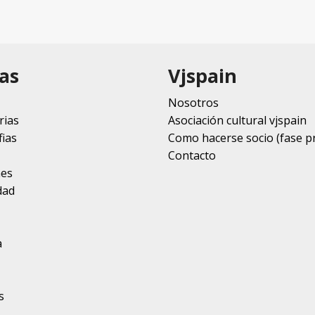
as
Vjspain
Nosotros
rias
Asociación cultural vjspain
ias
Como hacerse socio (fase p
Contacto
nes
dad
a
s