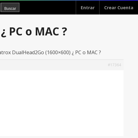
Entrar
Crear Cuenta
¿ PC o MAC ?
matrox DualHead2Go (1600×600) ¿ PC o MAC ?
#17364