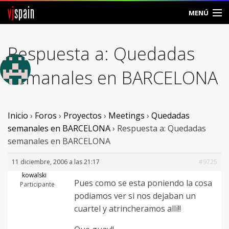
vj
spain
MENÚ
Comunidad
Respuesta a: Quedadas
Foros
semanales en BARCELONA
Noticias
Vjspain
Inicio
›
Foros
›
Proyectos
›
Meetings
›
Quedadas
semanales en BARCELONA
›
Respuesta a: Quedadas
Ayuda
semanales en BARCELONA
Contacto
11 diciembre, 2006 a las 21:17
#9725
kowalski
Pues como se esta poniendo la cosa
Entrar
Participante
podiamos ver si nos dejaban un
cuartel y atrincheramos alli!!
Crear Cuenta