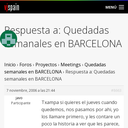
vj
spain
MENÚ
Comunidad
Respuesta a: Quedadas
Foros
semanales en BARCELONA
Noticias
Vjspain
Inicio
›
Foros
›
Proyectos
›
Meetings
›
Quedadas
semanales en BARCELONA
›
Respuesta a: Quedadas
Ayuda
semanales en BARCELONA
Contacto
7 noviembre, 2006 a las 21:44
#8663
javo
Txampa si quieres el jueves cuando
Entrar
Participante
quedemos, nos pasamos por ahi, yo
los llamare primero, y les contare un
Crear Cuenta
poco la historia a ver que les parece,