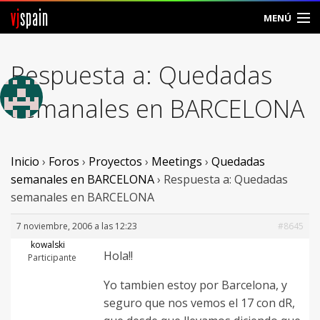
vj
spain
MENÚ
Comunidad
Respuesta a: Quedadas
Foros
semanales en BARCELONA
Noticias
Vjspain
Inicio
›
Foros
›
Proyectos
›
Meetings
›
Quedadas
semanales en BARCELONA
›
Respuesta a: Quedadas
Ayuda
semanales en BARCELONA
Contacto
7 noviembre, 2006 a las 12:23
#8645
kowalski
Hola!!
Entrar
Participante
Yo tambien estoy por Barcelona, y
Crear Cuenta
seguro que nos vemos el 17 con dR,