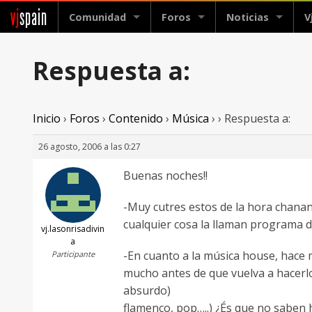
vj
spain
Comunidad
Foros
Noticias
V
Respuesta a:
Inicio
›
Foros
›
Contenido
›
Música
›
›
Respuesta a:
26 agosto, 2006 a las 0:27
Buenas noches!!
-Muy cutres estos de la hora chanant
cualquier cosa la llaman programa 
vj.lasonrisadivin
a
-En cuanto a la música house, hace 
Participante
mucho antes de que vuelva a hacerlo
absurdo)
flamenco, pop…..) ¿És que no saben