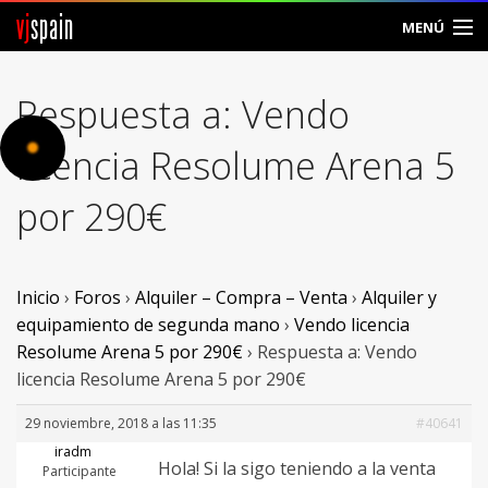
vj
spain
MENÚ
Comunidad
Respuesta a: Vendo
Foros
licencia Resolume Arena 5
Noticias
por 290€
Vjspain
Ayuda
Inicio
›
Foros
›
Alquiler – Compra – Venta
›
Alquiler y
equipamiento de segunda mano
›
Vendo licencia
Contacto
Resolume Arena 5 por 290€
›
Respuesta a: Vendo
licencia Resolume Arena 5 por 290€
Entrar
29 noviembre, 2018 a las 11:35
#40641
Crear Cuenta
iradm
Hola! Si la sigo teniendo a la venta
Participante