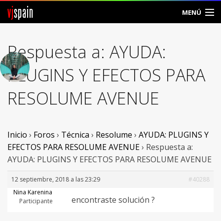
vj
spain
MENÚ
Comunidad
Respuesta a: AYUDA:
Foros
PLUGINS Y EFECTOS PARA
Noticias
RESOLUME AVENUE
Vjspain
Ayuda
Inicio
›
Foros
›
Técnica
›
Resolume
›
AYUDA: PLUGINS Y
EFECTOS PARA RESOLUME AVENUE
›
Respuesta a:
Contacto
AYUDA: PLUGINS Y EFECTOS PARA RESOLUME AVENUE
Entrar
12 septiembre, 2018 a las 23:29
#40288
Nina Karenina
encontraste solución ?
Crear Cuenta
Participante