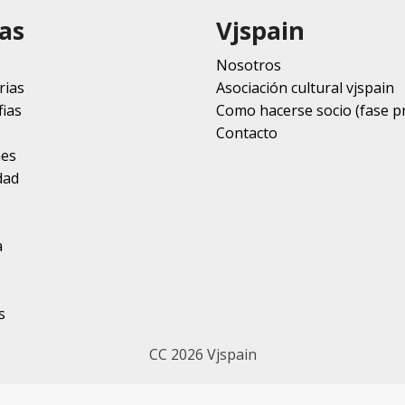
as
Vjspain
Nosotros
rias
Asociación cultural vjspain
ias
Como hacerse socio (fase p
Contacto
nes
dad
a
s
CC 2026 Vjspain