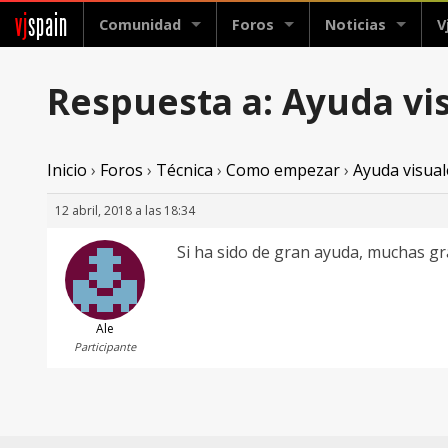
vj
spain
Comunidad
Foros
Noticias
V
Respuesta a: Ayuda vis
Inicio
›
Foros
›
Técnica
›
Como empezar
›
Ayuda visual
12 abril, 2018 a las 18:34
Si ha sido de gran ayuda, muchas gra
Ale
Participante