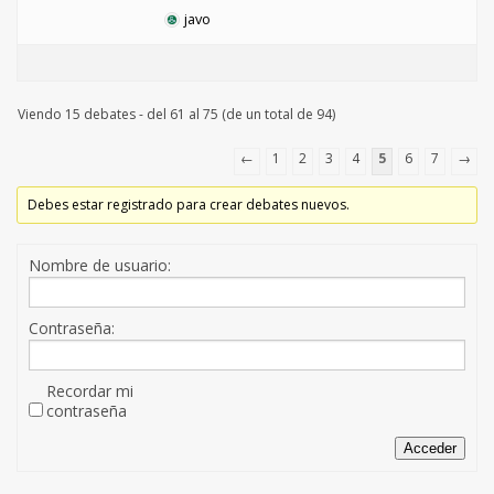
javo
Viendo 15 debates - del 61 al 75 (de un total de 94)
←
1
2
3
4
5
6
7
→
Debes estar registrado para crear debates nuevos.
Nombre de usuario:
Contraseña:
Recordar mi
contraseña
Acceder