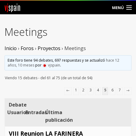
vj
spain
MENÚ
Comunidad
Meetings
Foros
Inicio
›
Foros
›
Proyectos
›
Meetings
Noticias
Este foro tiene 94 debates, 697 respuestas y se actualizó
hace 12
Vjspain
años, 10 meses
por
vjspain
.
Viendo 15 debates - del 61 al 75 (de un total de 94)
Ayuda
←
1
2
3
4
5
6
7
→
Contacto
Debate
Entrar
Usuarios
Entradas
Última
publicación
Crear Cuenta
VIII Reunion LA FARINERA