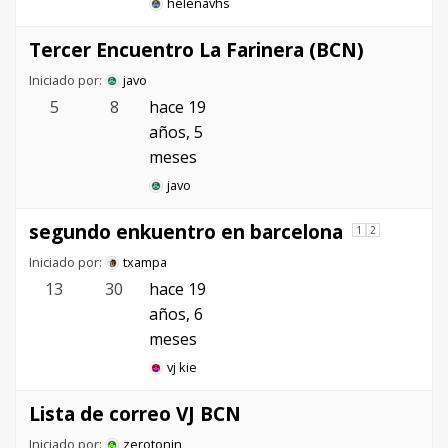
helenavhs
Tercer Encuentro La Farinera (BCN)
Iniciado por:
javo
5
8
hace 19
años, 5
meses
javo
segundo enkuentro en barcelona
1
2
Iniciado por:
txampa
13
30
hace 19
años, 6
meses
vj kie
Lista de correo VJ BCN
Iniciado por:
zerotonin