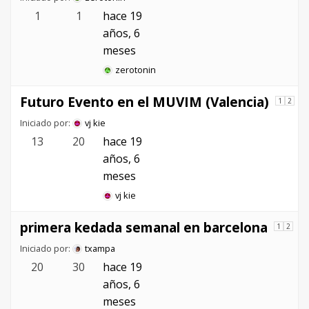
1
1
hace 19
años, 6
meses
zerotonin
Futuro Evento en el MUVIM (Valencia)
1
2
Iniciado por:
vj kie
13
20
hace 19
años, 6
meses
vj kie
primera kedada semanal en barcelona
1
2
Iniciado por:
txampa
20
30
hace 19
años, 6
meses