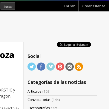
Entrar
Crear Cuenta
oza
Social
Categorías de las noticias
 ARSTIC y
Artículos
(153)
ragón.
Convocatorias
(144)
Escenografias
(72)
za-activa-