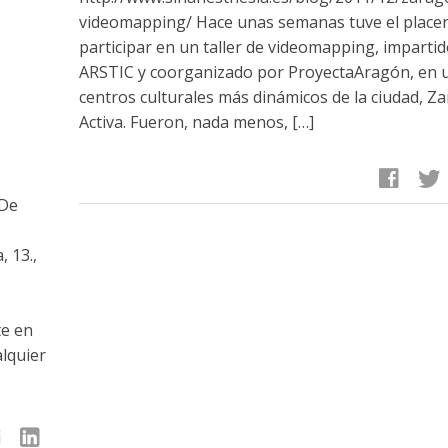
videomapping/ Hace unas semanas tuve el placer
participar en un taller de videomapping, imparti
ARSTIC y coorganizado por ProyectaAragón, en u
centros culturales más dinámicos de la ciudad, Z
Activa. Fueron, nada menos, […]
facebook
twitter
 De
 13.,
te en
alquier
linkedin