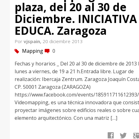
plaza, del 20 al 30 de
Diciembre. INICIATIVA
EDUCA. Zaragoza
Por
vjspain,
20 diciembre 2013
Mapping
0
tag
comment
Fechas y horarios _ Del 20 al 30 de diciembre de 2013
lunes a viernes, de 19 a 21 h.Entrada libre. Lugar de
realización: Ibercaja Zentrum. Zaragoza Joaquín Costa,
CP. 50001 Zaragoza (ZARAGOZA)
https://www.facebook.com/events/185911711612393/
Videomapping, es una técnica innovadora que consis
proyectar imágenes sobre edificios reales o sobre cu
elemento arquitectónico. Con una matriz […]
facebook
twitter
google