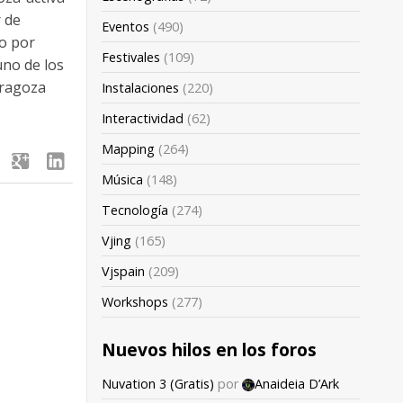
 de
Eventos
(490)
do por
Festivales
(109)
no de los
aragoza
Instalaciones
(220)
Interactividad
(62)
Mapping
(264)
google
linkedin
Música
(148)
Tecnología
(274)
Vjing
(165)
Vjspain
(209)
Workshops
(277)
Nuevos hilos en los foros
Nuvation 3 (Gratis)
por
Anaideia D’Ark