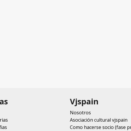
as
Vjspain
Nosotros
rias
Asociación cultural vjspain
ias
Como hacerse socio (fase p