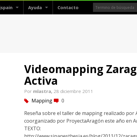
jspain
Ayuda
Contacto
Videomapping Zarag
Activa
Por
mlastra,
28 diciembre 2011
Mapping
0
tag
comment
Reseña sobre el taller de mapping realizado por
coorganizado por ProyectaAragón este año en A
TEXTO:
http://www.sinanesthesia.es/blog/2011/12/zarago