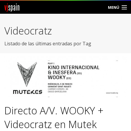
vj
spain
MENÚ
Comunidad
Videocratz
Foros
Listado de las últimas entradas por Tag
Noticias
Vjspain
Ayuda
Contacto
Entrar
Directo A/V. WOOKY +
Crear Cuenta
Videocratz en Mutek