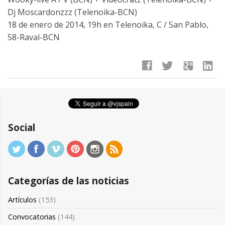
Dj Moscardonzzz (Telenoika-BCN)
18 de enero de 2014, 19h en Telenoika, C / San Pablo,
58-Raval-BCN
facebook
twitter
google
linkedin
Social
Categorías de las noticias
Artículos
(153)
Convocatorias
(144)