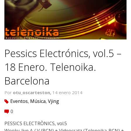
Pessics Electrónics, vol.5 –
18 Enero. Telenoika.
Barcelona
Por
otu_oscarteston,
14 enero 2014
Eventos
,
Música
,
Vjing
tag
0
comment
PESSICS ELECTRÒNICS, vol.5
Wooky-live A / V (BCN) + Videocratz (Telenoika-BCN) +