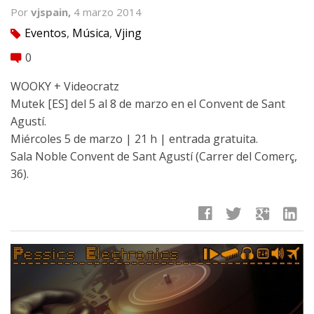
Por
vjspain,
4 marzo 2014
Eventos
,
Música
,
Vjing
tag
0
comment
WOOKY + Videocratz
Mutek [ES] del 5 al 8 de marzo en el Convent de Sant
Agustí.
Miércoles 5 de marzo | 21 h | entrada gratuita.
Sala Noble Convent de Sant Agustí (Carrer del Comerç,
36).
facebook
twitter
google
linkedin