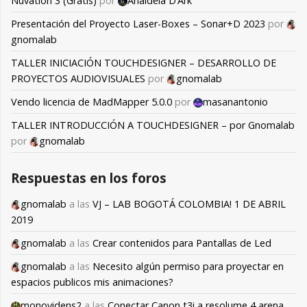
Nuvation 3 (Gratis)
por
Anaideia D’Ark
Presentación del Proyecto Laser-Boxes – Sonar+D 2023
por
gnomalab
TALLER INICIACIÓN TOUCHDESIGNER – DESARROLLO DE
PROYECTOS AUDIOVISUALES
por
gnomalab
Vendo licencia de MadMapper 5.0.0
por
masanantonio
TALLER INTRODUCCIÓN A TOUCHDESIGNER – por Gnomalab
por
gnomalab
Respuestas en los foros
gnomalab
a las
VJ – LAB BOGOTÁ COLOMBIA! 1 DE ABRIL
2019
gnomalab
a las
Crear contenidos para Pantallas de Led
gnomalab
a las
Necesito algún permiso para proyectar en
espacios publicos mis animaciones?
monovidens2
a las
Conectar Canon t3i a resolume 4 arena,