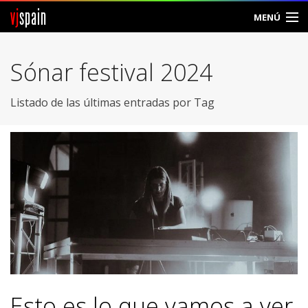
vj
spain
MENÚ
Comunidad
Sónar festival 2024
Foros
Listado de las últimas entradas por Tag
Noticias
Vjspain
Ayuda
Contacto
Entrar
Crear Cuenta
Esto es lo que vamos a ver