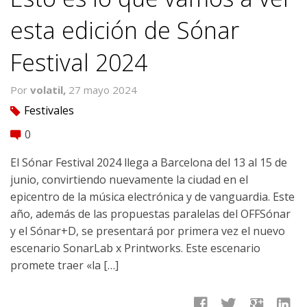
esta edición de Sónar
Festival 2024
Por
volatil,
27 mayo 2024
Festivales
tag
0
comment
El Sónar Festival 2024 llega a Barcelona del 13 al 15 de
junio, convirtiendo nuevamente la ciudad en el
epicentro de la música electrónica y de vanguardia. Este
año, además de las propuestas paralelas del OFFSónar
y el Sónar+D, se presentará por primera vez el nuevo
escenario SonarLab x Printworks. Este escenario
promete traer «la […]
facebook
twitter
google
linkedin